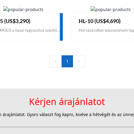
5 (US$3,290)
HL-10 (US$4,690)
A KEMOLO a hazai fagyasztva szárítógépek egyik fő gyártója, szállítója a világon. Kisvállalkozások számára olcsó gyári áron történő hazai fagyasztó szárítójának megépítéséhez vegye fel velünk a kapcsolatot az eladó professzionális megoldásért.
<
1
>
Kérjen árajánlatot
n árajánlatot. Gyors választ fog kapni, kivéve a hétvégét és az ünne