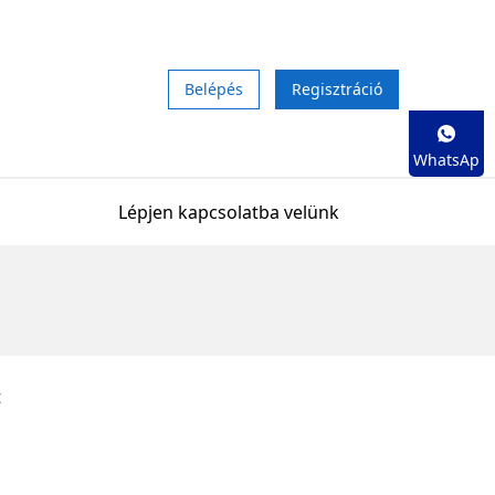
Belépés
Regisztráció
WhatsAp
p
Lépjen kapcsolatba velünk
t