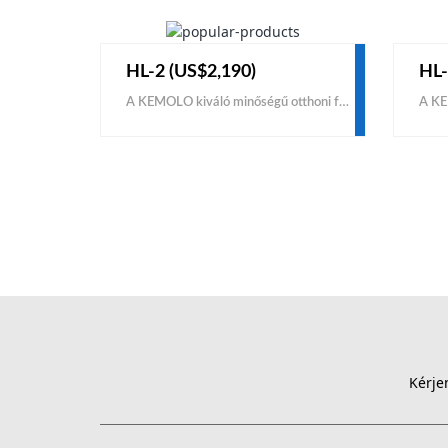
HL-2 (US$2,190)
HL-
A KEMOLO kiváló minőségű otthoni fagyasztószárítót gyárt olcsó áron eladó. Ha közvetlen gyártóktól, beszállítóktól szeretne otthoni fagyasztószárítót vásárolni élelmiszerekhez, kérjük, forduljon a KEMOLO céghez a hatékony megoldás és a gyári ár érdekében.
Kérje