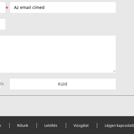
Küld
p
Rólunk
Letöltés
Vizsgálat
Lépjen kapcsolat