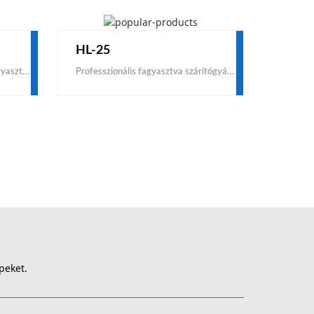
HL-25
Hol vásárolhat laboratóriumi fagyasztószárítót intézetek, laboratóriumok, egyetemek számára? A KEMOLO márka az egyik legjobb gyártó és beszállító. Ha a világon a legolcsóbb áron szeretne megvásárolni egy kielégítő laboratóriumi fagyasztószárítót, lépjen kapcsolatba velünk most.
Professzionális fagyasztva szárítógyártó és -szállító vagyunk Kínában a kis pilótáktól az ipari méretekig. Ha szeretne vásárolni egy kisméretű pilot fagyasztva szárítót olcsó áron a globális piacon, akkor a KEMOLO az egyik legjobb lehetőség.
peket.