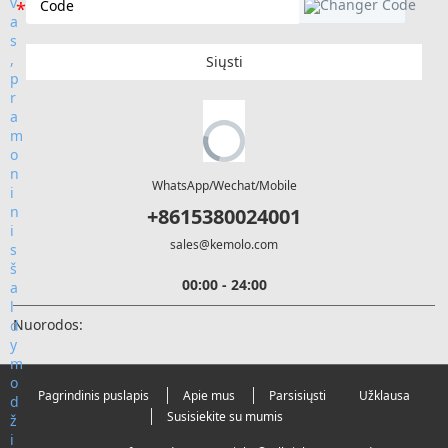
Siųsti
WhatsApp/Wechat/Mobile
+8615380024001
sales@kemolo.com
00:00 - 24:00
Nuorodos:
Pagrindinis puslapis
Apie mus
Parsisiųsti
Užklausa
Susisiekite su mumis