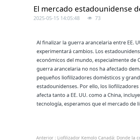
El mercado estadounidense de l
2025-05-15 14:05:48
73
Al finalizar la guerra arancelaria entre EE
experimentará cambios. Los estadounidense
económicos del mundo, especialmente de Chi
guerra arancelaria no nos ha afectado dem
pequeños liofilizadores domésticos y gran
estadounidenses. Por ello, los liofilizadore
afecta tanto a EE. UU. como a China, inclu
tecnología, esperamos que el mercado de li
Anterior
: Liofilizador Kemolo Canadá: Donde la comida para mascotas cumple con la precisión y las tarifas impulsan compras má