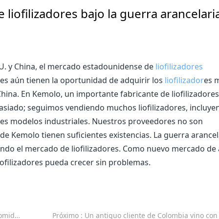
iofilizadores bajo la guerra arancelari
. UU. y China, el mercado estadounidense de
liofilizadores
s aún tienen la oportunidad de adquirir los
liofilizador
es 
na. En Kemolo, un importante fabricante de liofilizadores,
asiado; seguimos vendiendo muchos liofilizadores, incluye
des modelos industriales. Nuestros proveedores no son
s de Kemolo tienen suficientes existencias. La guerra arancel
yendo el mercado de liofilizadores. Como nuevo mercado de 
ofilizadores pueda crecer sin problemas.
s inteligentes
Próximo
: Un antiguo cliente de Colombia vino con su hijo para explorar nuevas oportunidades para la liofilización de a