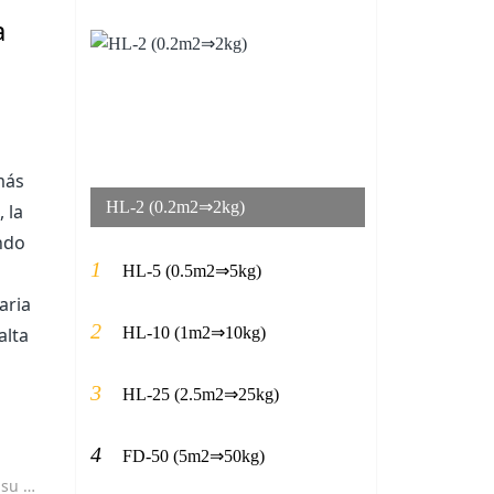
a
más
HL-2 (0.2m2⇒2kg)
 la
ndo
1
HL-5 (0.5m2⇒5kg)
aria
2
HL-10 (1m2⇒10kg)
alta
3
HL-25 (2.5m2⇒25kg)
4
FD-50 (5m2⇒50kg)
limentos.