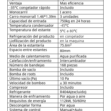
Ventaja
Mas eficiencia
-35°C congelador rápido
Incluido
Monocarril
I acero
Carro monorraíl 1.46*1.39m
3 unidades
Capacidad de entrada
750kg en 24 horas
Temperatura condensador
-45
°C
Temperatura del estante
5°C
a 80
°C
Refrigeración del producto
en congelador
Liofilización del producto
en la maquina
2
Área de la estantería
75.6m
Espacio entre estantes
80mm
Medio de calentamiento
Agua purificada
Calefacción/enfriamiento
Intercambiador
Número de bandejas
168 piezas
Bomba de vacío
Incluido
Bomba de roots
Incluido
Último vacío (Pa)
10 Pa
Velocidad de bombeo
≤ 30 minutos
Compresor
Incluido
Refrigerante
R404A(excluido)
Manera de enfriamiento
Por agua o aire
Requisitos de energía
112kW, 50/60Hz
Descongelar forma
Por agua
Sistema de control
Manual+Auto