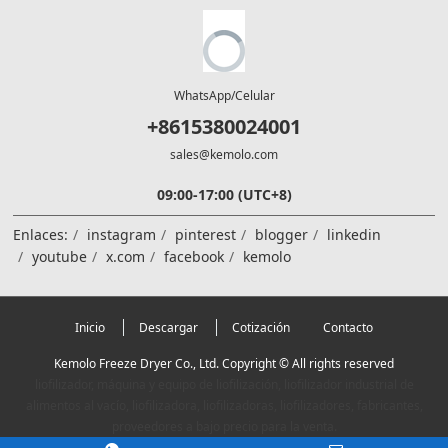
WhatsApp/Celular
+8615380024001
sales@kemolo.com
09:00-17:00 (UTC+8)
Enlaces:
instagram
pinterest
blogger
linkedin
youtube
x.com
facebook
kemolo
Inicio
Descargar
Cotización
Contacto
Kemolo Freeze Dryer Co., Ltd. Copyright © All rights reserved
liofilizador, máquina y equipo de liofilización, liofilizador industrial de
alimentos al vacío, liofilizadora, liofilizadoras, liofilizadores, fabricantes,
proveedores a bajo precio para la venta.