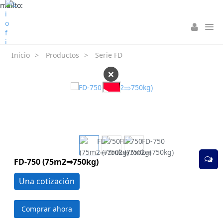
mailto:
Inicio
>
Productos
>
Serie FD
×
FD-750 (75m2⇒750kg)
Una cotización
Comprar ahora