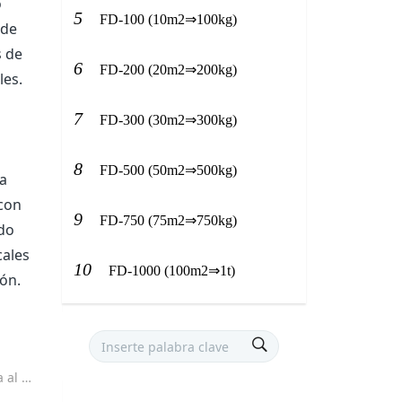
o
5
FD-100 (10m2⇒100kg)
 de
s de
6
FD-200 (20m2⇒200kg)
les.
7
FD-300 (30m2⇒300kg)
8
FD-500 (50m2⇒500kg)
ia
 con
9
FD-750 (75m2⇒750kg)
ndo
cales
10
FD-1000 (100m2⇒1t)
tón.
filizadoras.