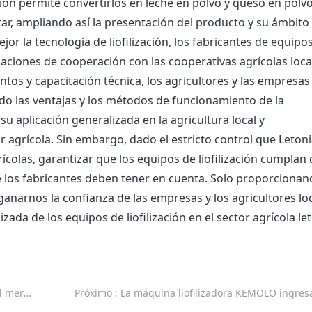
zación permite convertirlos en leche en polvo y queso en polv
rtar, ampliando así la presentación del producto y su ámbito
r la tecnología de liofilización, los fabricantes de equipo
laciones de cooperación con las cooperativas agrícolas loca
os y capacitación técnica, los agricultores y las empresas
o las ventajas y los métodos de funcionamiento de la
su aplicación generalizada en la agricultura local y
 agrícola. Sin embargo, dado el estricto control que Leton
ícolas, garantizar que los equipos de liofilización cumplan
e los fabricantes deben tener en cuenta. Solo proporciona
ganarnos la confianza de las empresas y los agricultores lo
izada de los equipos de liofilización en el sector agrícola le
ilizadoras
Próximo
: La máquina liofilizadora KEMOLO ingresa al océano azul de oportunidades comerciales en Egipto sin fabricantes locales de máquinas lio