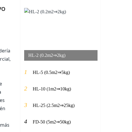
vo
dería
HL-2 (0.2m2⇒2kg)
cial,
1
HL-5 (0.5m2⇒5kg)
e
2
HL-10 (1m2⇒10kg)
a
les
3
HL-25 (2.5m2⇒25kg)
ién
4
FD-50 (5m2⇒50kg)
z más