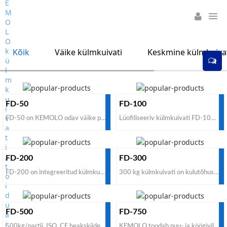
Kõik
Väike külmkuivati
Keskmine külmkuiva
FD-50
FD-100
FD-50 on KEMOLO odav väike pilootkülmkuivati, mis erineb omatehtud külmkuivatitest, see on tööstuslikku tüüpi pilootkülmkuivati ja väike kaubanduslik tüüp, mis on mõeldud proovimiseks enne masstootmist, et koguda külmkuivatusandmeid ja külmkuivatamise kogemusi. Väike külmkuivati FD-50 on rahateenimise tööriist, mitte kodumasin.
Lüofiliseeriv külmkuivati FD-100 tarnitakse toiduainete tootjatele, seda ei kasutata kodus ega laboris. FD-100 on palju tugevam kui kodune külmkuivati ja labori külmkuivati. KEMOLO pakub FD-100 lüofilisaatoriga külmkuivatitele parimat hinda kõigi suurte külmkuivatite tootjate ja tarnijate seas.
FD-200
FD-300
FD-200 on integreeritud külmkuivatatud masin väikese kaubandusliku tootmise jaoks. Juhtiv külmkuivatusmasin FD-200 on hea uue alustava vaakumkülmkuivatusettevõtte jaoks, mida kasutatakse nii toiduainete kui ka muude vedelate lahuste jaoks. KEMOLO on üks parimaid odava hinnaga müüdavate tööstuslike külmkuivatatud masinate tootjaid ja tarnijaid. Tehase madala omahinnaga masina ostmiseks võtke meiega ühendust.
300 kg külmkuivati on kulutõhus mudel müügil oleva toidu jaoks. Kui teil on vaja Hiina tootjatelt ja tarnijatelt ostma parimat tööstuslikku külmkuivati masinat kaubanduslikuks kasutamiseks, võtke meiega ühendust, et saada kõige odavamad tehasehinnad kahe järgmise variandi jaoks: Valik 1: FD-300 juhtiv tüüp. Variant 2: FD-300 kiirgav tüüp. Mõlemad on suurim integreeritud külmkuivati tüüp (kõik-ühes).
FD-500
FD-750
500kg/partii, ISO, CE heakskiidetud vaakumkülmkuivatusmasin müügiks soodsa hinnaga toidu sublimeerimiseks. Võrreldes teiste külmkuivatusmasinate tootjate ja tarnijatega, avastasime, et tasub osta KEMOLO tehasest, mis on juba tarninud kuivateid 40 riiki: USA, Ühendkuningriik, nz, Kanada, Austraalia, Lõuna-Aafrika, Türgi, kõrge efektiivsusega tööstuslik kiirgav külmkuivati. , India jne.
KEMOLO toodab puu- ja köögiviljade tööstuslikke külmkuivati masinaid, et toota 100% looduslikku külmkuivatatud toitu. Kui soovite otsida Hiinast odavaid külmkuivatite tootjaid ja tarnijaid puu- ja köögiviljade kaubanduslikuks töötlemiseks, võtke meiega ühendust, et osta kulutõhus mudel.