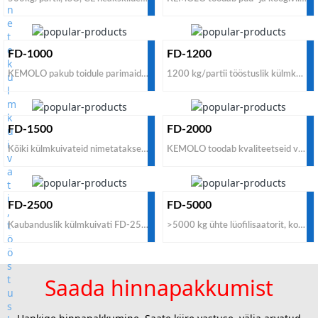
FD-1000
FD-1200
KEMOLO pakub toidule parimaid külmkuivateid, mis muudavad külmkuivatatud toidu 100% naturaalseks, ilma lisandite ja säilitusaineteta, säilitades 99% toiteväärtuse, värvi, maitse ja kuju. Müüa odava hinnaga toiduainete külmkuivati tööstuslikule külmkuivatustöötlemistehasele, võtke meiega ühendust, et osta 1000 kg toiduainete külmkuivati tehasehinna ja 2-aastase garantiiga.
1200 kg/partii tööstuslik külmkuivatusmasina CE heakskiidetud odav hind müügiks, odav sügavkülmikus külmutamine, kiire laadimis- ja mahalaadimissüsteem, ülitõhusad vaakumtööstuslikud külmkuivatid toidutööstuse kaubanduslikele külmkuivatusprotsessi tehastele odava hinnaga. Võtke ühendust KEMOLOga parimate kuluefektiivsete tööstuslike külmkuivatite tootjate ja tarnijatega.
FD-1500
FD-2000
Kõiki külmkuivateid nimetatakse vaakumkülmkuivatiteks. Selle masina jaoks kasutatakse vaakumit rõhu vähendamiseks kambris. FD-1500 vaakumkülmkuivati suudab töödelda 1500 kg värsket toitu partii kohta. KEMOLO pakub müügiks soodsa hinnaga kaubanduslikke vaakumkülmkuivateid. Kui teil on vaja osta odav tööstuslik vaakumkülmkuivati, oleks KEMOLO üks parimaid valikuid kõigilt tootjatelt.
KEMOLO toodab kvaliteetseid vaakumkülmkuivatusseadmeid toiduainete tööstuslikuks külmkuivatamiseks. Kui soovite osta odava hinnaga külmkuivatusseadmeid kaubanduslikuks kasutamiseks või müüa oma klientidele Hiina tootjatelt ja tarnijatelt, võtke meiega ühendust, et osta madala hinnaga tehasehind.
FD-2500
FD-5000
Kaubanduslik külmkuivati FD-2500 sobib kõikide toiduainete külmkuivatamiseks. Värske toortoidu laadimisvõime 2500kg/partii. Kui soovite saada Hiina tootjatelt ja tarnijatelt odavat kaubanduslikku külmkuivatit tööstuslikuks kasutamiseks, võtke ühendust KEMOLO tehasega.
>5000 kg ühte lüofilisaatorit, kohandatud külmkuivati. Kui igapäevane töötlemisvõimsus on alla 30 tonni, ärge küsige kohandatud mudelit, kuna mõõtmed on konteinerites transportimiseks liiga suured. Kui vajate toiduainete külmkuivatusprotsessi jaoks taskukohase hinnaga suurt salve külmkuivatit ja parimate kaubamärkide dehüdraatorit, oleks KEMOLO külmkuivati hea alternatiiv.
Saada hinnapakkumist