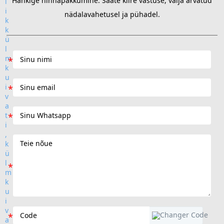
Hankige hinnapakkumine. Saate kiire vastuse, välja arvatud
nädalavahetusel ja pühadel.