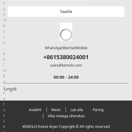
Saada
WhatsApp/Wechat/Mobile
+8615380024001
sales@kemolo.com
00:00 - 24:00
Lingid:
Avaleht
Meist
Lae alla
Päring
Võta meiega ühendust
KEMOLO freeze dryer Copyright © All rights reserved