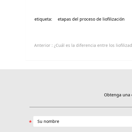
etiqueta:
etapas del proceso de liofilización
Anterior
: ¿Cuál es la diferencia entre los liofilizadores de flores y los liofilizadores de
Obtenga una c