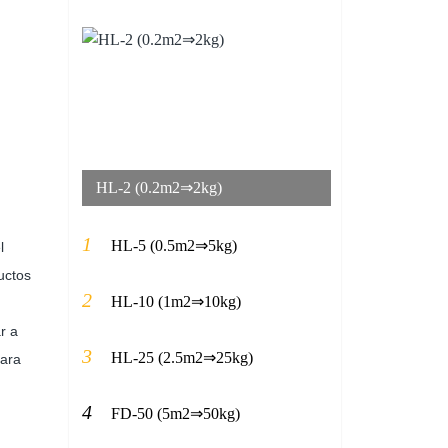
HL-2 (0.2m2⇒2kg)
1
HL-5 (0.5m2⇒5kg)
l
uctos
2
HL-10 (1m2⇒10kg)
r a
3
HL-25 (2.5m2⇒25kg)
mara
4
FD-50 (5m2⇒50kg)