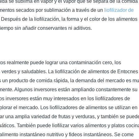
mida se sublima en vapor y el vapor que se separa de la comida
mentos secados por sublimación a través de un
liofilizador de
Después de la liofilización, la forma y el color de los alimentos
mpo sin añadir conservantes ni aditivos.
ntos realmente puede lograr una contaminación cero, los
erdes y saludables. La liofilización de alimentos de Entocnes 
s un producto de comida rápida, la demanda del mercado es m
idamente. Algunos inversores están ampliando constantemente su
s inversores están muy interesados en los liofilizadores de
orar el mercado. Los liofilizadores de alimentos se utilizan en
zar una amplia variedad de frutas y verduras, y también se pued
uáticos. También puede liofilizar varios alimentos y platos coci
 alimento instantáneo nutritivo y fideos instantáneos. Se come