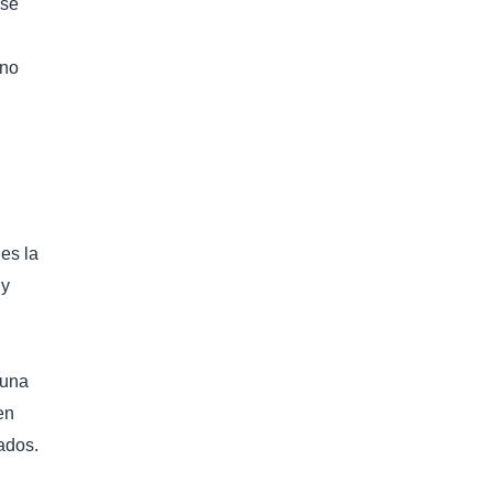
 se
 no
es la
uy
 una
en
nados.